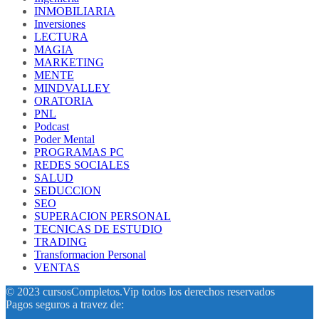
INMOBILIARIA
Inversiones
LECTURA
MAGIA
MARKETING
MENTE
MINDVALLEY
ORATORIA
PNL
Podcast
Poder Mental
PROGRAMAS PC
REDES SOCIALES
SALUD
SEDUCCION
SEO
SUPERACION PERSONAL
TECNICAS DE ESTUDIO
TRADING
Transformacion Personal
VENTAS
© 2023 cursosCompletos.Vip todos los derechos reservados
Pagos seguros a travez de: