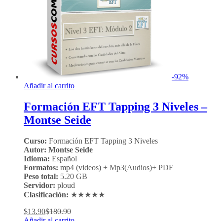
-
92
%
Añadir al carrito
Formación EFT Tapping 3 Niveles –
Montse Seide
Curso:
Formación EFT Tapping 3 Niveles
Autor: Montse Seide
Idioma:
Español
Formatos:
mp4 (videos) + Mp3(Audios)+ PDF
Peso total:
5.20 GB
Servidor:
ploud
Clasificación:
★★★★★
$
13.90
$
180.90
Añadir al carrito