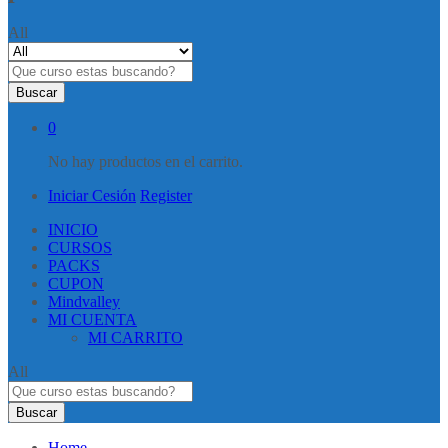
All
Buscar
0
No hay productos en el carrito.
Iniciar Cesión
Register
INICIO
CURSOS
PACKS
CUPON
Mindvalley
MI CUENTA
MI CARRITO
All
Buscar
Home