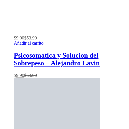
$
9.90
$
53.90
Añadir al carrito
Psicosomatica y Solucion del
Sobrepeso – Alejandro Lavin
$
9.90
$
53.90