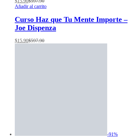
$
15.90
$
597.90
Añadir al carrito
Curso Haz que Tu Mente Importe –
Joe Dispenza
$
15.90
$
597.90
-
91
%