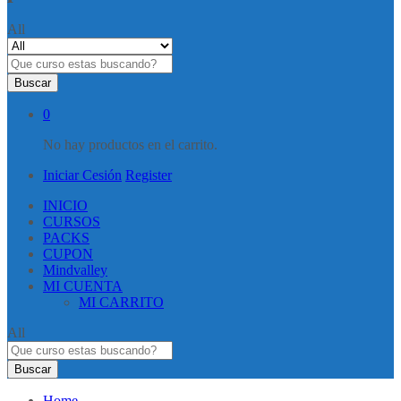
All
Buscar
0
No hay productos en el carrito.
Iniciar Cesión
Register
INICIO
CURSOS
PACKS
CUPON
Mindvalley
MI CUENTA
MI CARRITO
All
Buscar
Home