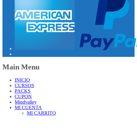
Main Menu
INICIO
CURSOS
PACKS
CUPON
Mindvalley
MI CUENTA
MI CARRITO