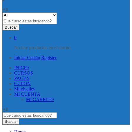
All
Buscar
0
No hay productos en el carrito.
Iniciar Cesión
Register
INICIO
CURSOS
PACKS
CUPON
Mindvalley
MI CUENTA
MI CARRITO
All
Buscar
Home