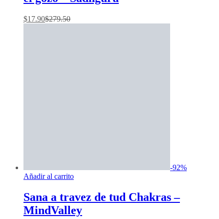
$
17.90
$
279.50
-
92
%
Añadir al carrito
Sana a travez de tud Chakras –
MindValley