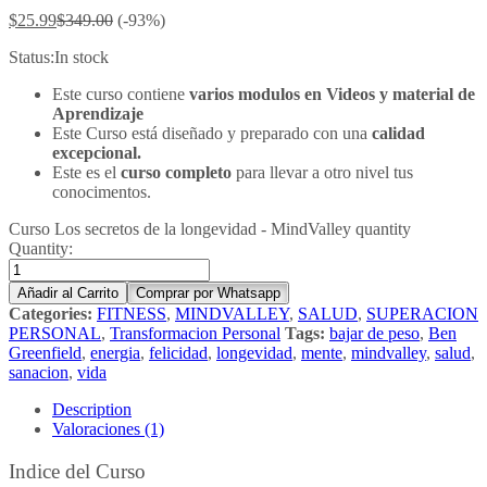
$
25.99
$
349.00
(-93%)
Status:
In stock
Este curso contiene
varios modulos en Videos y material de
Aprendizaje
Este Curso está diseñado y preparado con una
calidad
excepcional.
Este es el
curso completo
para llevar a otro nivel tus
conocimentos.
Curso Los secretos de la longevidad - MindValley quantity
Quantity:
Añadir al Carrito
Comprar por Whatsapp
Categories:
FITNESS
,
MINDVALLEY
,
SALUD
,
SUPERACION
PERSONAL
,
Transformacion Personal
Tags:
bajar de peso
,
Ben
Greenfield
,
energia
,
felicidad
,
longevidad
,
mente
,
mindvalley
,
salud
,
sanacion
,
vida
Description
Valoraciones (1)
Indice del Curso