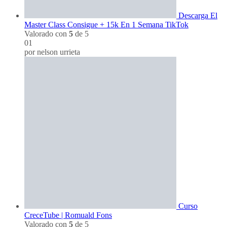
Descarga El
Master Class Consigue + 15k En 1 Semana TikTok
Valorado con
5
de 5
01
por nelson urrieta
Curso
CreceTube | Romuald Fons
Valorado con
5
de 5