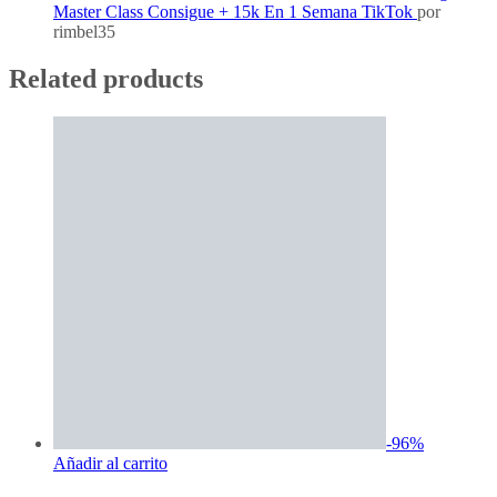
Master Class Consigue + 15k En 1 Semana TikTok
por
rimbel35
Related products
-
96
%
Añadir al carrito