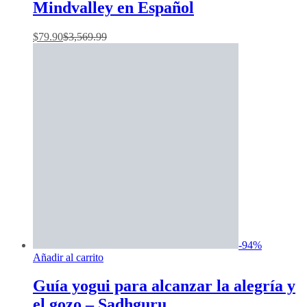
Mindvalley en Español
$
79.90
$
3,569.99
-
94
%
Añadir al carrito
Guía yogui para alcanzar la alegría y
el gozo – Sadhguru