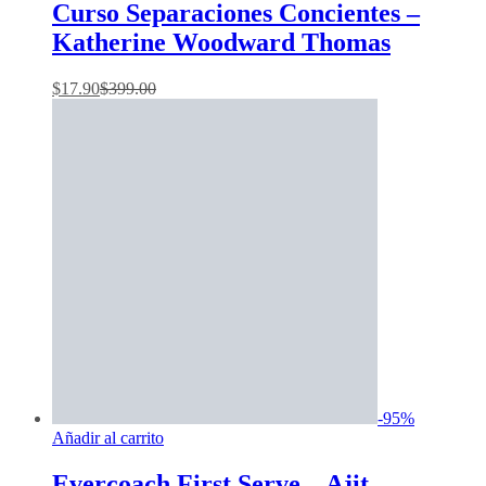
Curso Separaciones Concientes –
Katherine Woodward Thomas
$
17.90
$
399.00
-
95
%
Añadir al carrito
Evercoach First Serve – Ajit