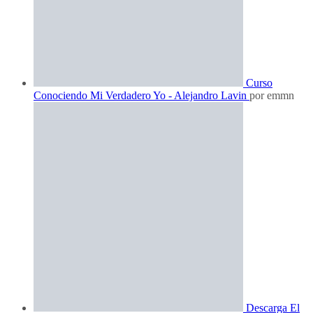
Curso
Conociendo Mi Verdadero Yo - Alejandro Lavin
por emmn
Descarga El